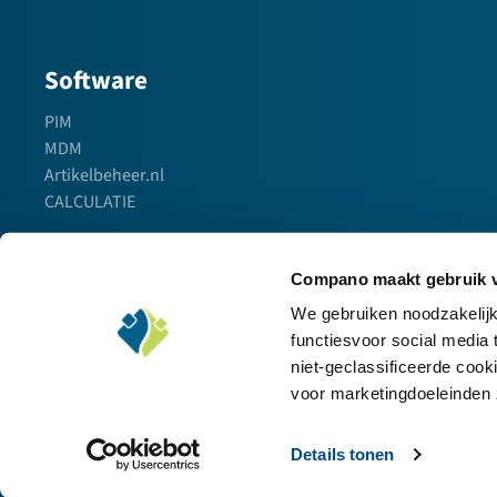
Software
PIM
MDM
Artikelbeheer.nl
CALCULATIE
Compano maakt gebruik v
We gebruiken noodzakelijk
functiesvoor social media
niet-geclassificeerde co
voor marketingdoeleinden 
Privacy statement
Disclaimer
Algemene voorwaarden
Cookieb
Details tonen