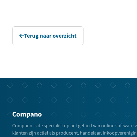
Terug naar overzicht
Compano
Compano is de specialist op het gebied van online software 
klanten zijn actief als producent, handelaar, inkoopverenigin