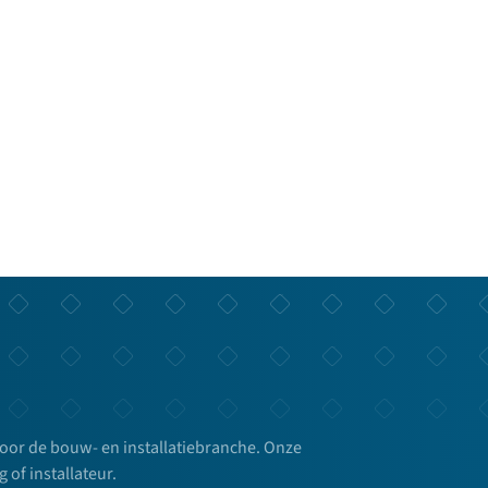
voor de bouw- en installatiebranche. Onze
g of installateur.