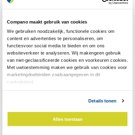
2 locaties
Compano maakt gebruik van cookies
Kantoren in Arnhem en Sneek
We gebruiken noodzakelijk, functionele cookies om
Wij ontwikkelen de software in Sneek en ons
content en advertenties te personaliseren, om
klantcontact verloopt vanuit Arnhem. Onze
functiesvoor social media te bieden en om ons
applicaties hosten wij in Groningen en Arnhem.
websiteverkeer te analyseren. Wij makengeen gebruik
van niet-geclassificeerde cookies en voorkeuren cookies.
Met uwtoestemming maken we gebruik van cookies voor
marketingdoeleinden zoalsaangegeven in dit
4 producten
cookiebeleid.
PIM, MDM, CALCULATIE en Artikelbeheer.nl
Compano biedt oplossingen voor alle partijen in de
Details tonen
keten: fabrikant, leverancier, groothandel,
inkooporganisatie en installateur.
Alles toestaan