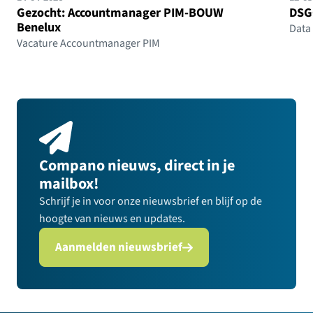
Gezocht: Accountmanager PIM-BOUW
DSG
Benelux
Data
Vacature Accountmanager PIM
Compano nieuws, direct in je
mailbox!
Schrijf je in voor onze nieuwsbrief en blijf op de
hoogte van nieuws en updates.
Aanmelden nieuwsbrief