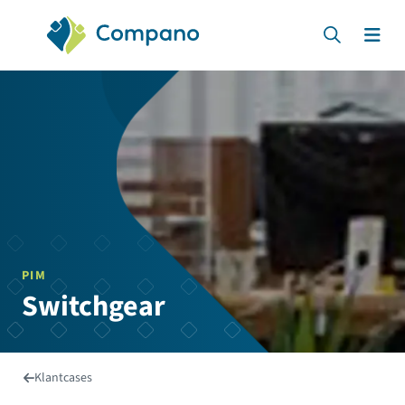
Compano Software
Zoeken
Men
PIM
Switchgear
Klantcases