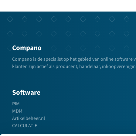
Compano
Compano is de specialist op het gebied van online software 
klanten zijn actief als producent, handelaar, inkoopverenigin
Software
PIM
MDM
Artikelbeheer.nl
CALCULATIE