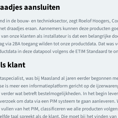
raadjes aansluiten
nd in de bouw- en technieksector, zegt Roelof Hoogers, C
 met draadjes eraan. Aannemers kunnen deze producten go
 van onze klanten als installateur is dat een belangrijke d
graag via 2BA toegang wilden tot onze productdata. Dat was
ctdata in deze datapool volgens de ETIM Standaard te ont
ls klant
taspecialist, was bij Maasland al jaren eerder begonnen me
se is meer een informatieplatform gericht op de ijzerwaren
p verder wat betreft bestelmogelijkheden. In het begin leve
verzoek om data via een PIM systeem te gaan aanleveren.
t vullen van het PIM, classificeren we alle producten volge
lfde taal spreekt als de klant. Die moet bij het vinden va