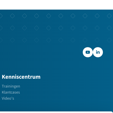
YouTube
LinkedIn
Kenniscentrum
Trainingen
Klantcases
Video's