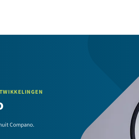
NTWIKKELINGEN
o
anuit Compano.