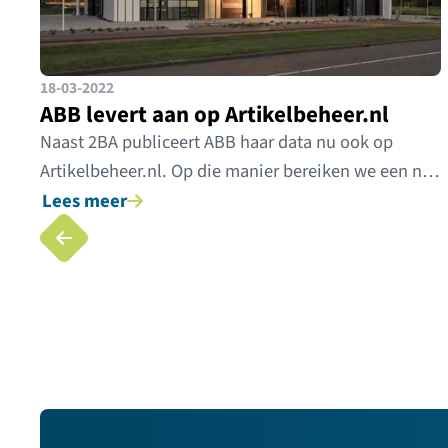
18-03-2022
ABB levert aan op Artikelbeheer.nl
Naast 2BA publiceert ABB haar data nu ook op
Artikelbeheer.nl. Op die manier bereiken we een nog
bredere doelgroep.
Lees meer
Vorige